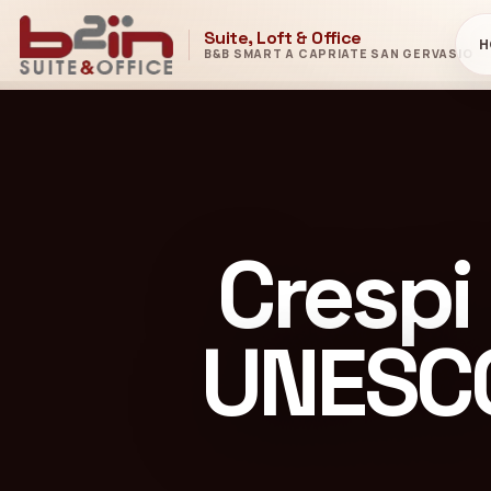
Suite, Loft & Office
H
B&B SMART A CAPRIATE SAN GERVASIO
Crespi
UNESCO