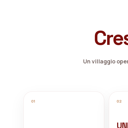
Cre
Un villaggio oper
01
02
UN