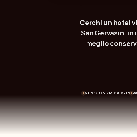
Cerchi un hotel v
San Gervasio, in 
meglio conserv
MENO DI 2 KM DA B2IN
P