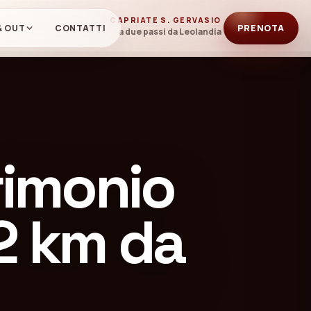
CAPRIATE S. GERVASIO
& OUT
CONTATTI
PRENOTA
a due passi da Leolandia
rimonio
2 km da