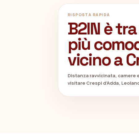
RISPOSTA RAPIDA
B2IN è tra
più comod
vicino a C
Distanza ravvicinata, camere 
visitare Crespi d’Adda, Leoland