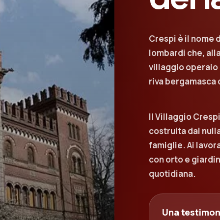
Crespi è il nome d
lombardi che, all
villaggio operaio 
riva bergamasca 
Il Villaggio Cresp
costruita dal null
famiglie. Ai lavo
con orto e giardin
quotidiana.
Una testimoni