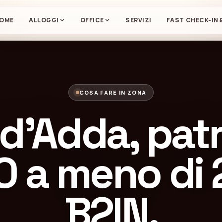
OME
ALLOGGI
OFFICE
SERVIZI
FAST CHECK-IN 
COSA FARE IN ZONA
 d’Adda, pat
 a meno di 
B2IN.